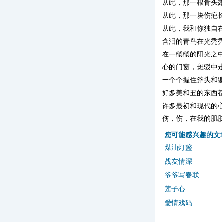
从此，那一根骨头
从此，那一块伤疤
从此，我和你独自
含泪的青鸟在光秃
在一缕缕的阳光之
心的门窗，斑驳中
一个个握住斧头和
好多美和丑的东西
许多最初和现代的
伤，伤，在我的肌
您可能感兴趣的文
煤油灯盏
战友情深
爷爷写春联
莲子心
爱情戏码