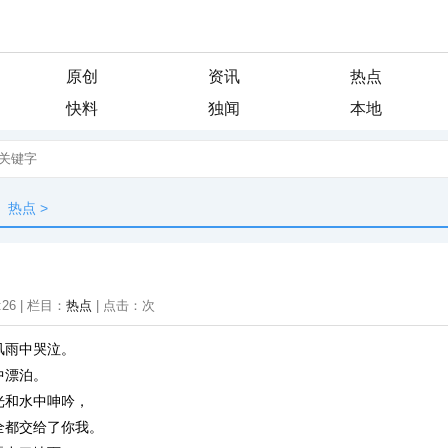
原创
资讯
热点
快料
独闻
本地
热点
>
:26 | 栏目：
热点
| 点击：
次
风雨中哭泣。
中漂泊。
光和水中呻吟，
全都交给了你我。