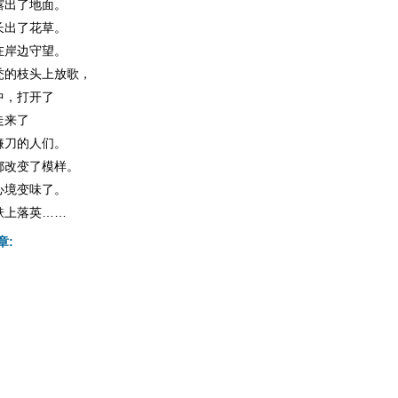
露出了地面。
长出了花草。
在岸边守望。
秃的枝头上放歌，
中，打开了
走来了
镰刀的人们。
都改变了模样。
心境变味了。
肤上落英……
章: