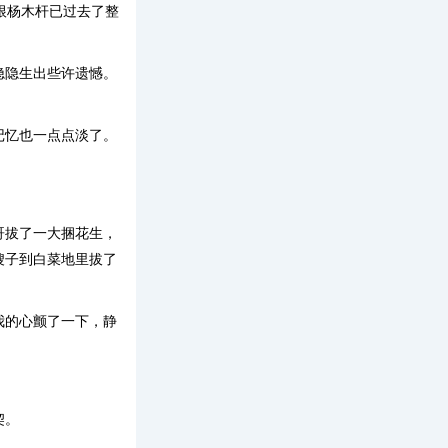
根杨木杆已过去了整
隐隐生出些许遗憾。
记忆也一点点淡了。
哥拔了一大捆花生，
嫂子到白菜地里拔了
我的心颤了一下，静
契。