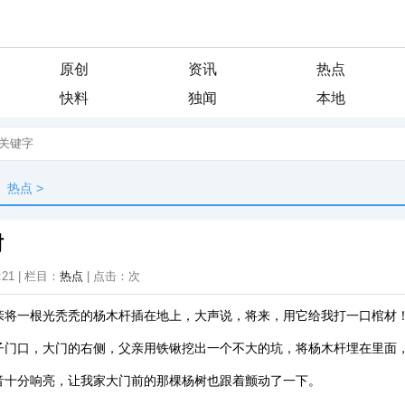
原创
资讯
热点
快料
独闻
本地
热点
>
树
:21 | 栏目：
热点
| 点击：
次
亲将一根光秃秃的杨木杆插在地上，大声说，将来，用它给我打一口棺材
子门口，大门的右侧，父亲用铁锹挖出一个不大的坑，将杨木杆埋在里面
音十分响亮，让我家大门前的那棵杨树也跟着颤动了一下。