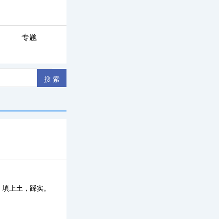
专题
！
，填上土，踩实。