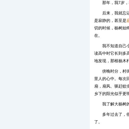
那年，我7岁，
后来，我就忘
是寂静的，甚至是
切的时候，杨树始
在。
我不知道自己
读高中时它长到多
地发现，那根杨木
傍晚时分，村
里人的心中。每次
扇，扇风、驱赶蚊
乡下的阳光似乎更
我了解大杨树
多年过去了，
了。