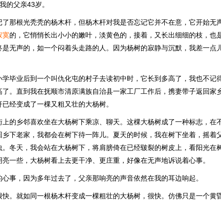
我的父亲43岁。
记了那根光秃秃的杨木杆，但杨木杆对我是否忘记它并不在意，它开始无
寂寞
的，它悄悄长出小小的嫩叶，淡黄色的，接着，又长出细细的枝，也
终是无声的，如一个闷着头走路的人。因为杨树的寂静与沉默，我差一点
小学毕业后到一个叫仇化屯的村子去读初中时，它长到多高了，我也不记
高了。直到我在抚顺市清原满族自治县一家工厂工作后，携妻带子返回家
杆已经变成了一棵又粗又壮的大杨树。
街上的乡邻喜欢坐在大杨树下乘凉、聊天。这棵大杨树成了一种标志，在
回乡下老家，我都会在树下待一阵儿。夏天的时候，我在树下坐着，摇着
虫。冬天，我会站在大杨树下，将肩膀倚在已经皲裂的树皮上，看阳光在
明亮一些，大杨树看上去更干净、更庄重，好像在无声地诉说着心事。
的心事，因为多年过去了，父亲那响亮的声音依然在我的耳边响起。
很快。就如同一根杨木杆变成一棵粗壮的大杨树，很快。仿佛只是一个黄