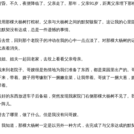
黄昏。不久，夜便降临了。父亲走了。那年，父亲91岁，距离父亲埋下那
没用那棵大杨树打棺材。父亲与大杨树之间的默契皲裂了。这让我的心里
的默契没有达成，总是一件遗憾的事情。
后去世，回到那个老院子的冲动在我的心中一点点淡了。对那棵大杨树的
代表着消失。
姐姐、姐夫一起回老家，去坟上看看父亲母亲。
我来到老院子。哥嫂很是热情地为我们准备了东西，都是菜园里出产的。
下来，带着。嫂子用弯镰割下一捆嫩韭菜，让我带着。哥拔了一捆大葱，
带着。
装好的东西放进车子后备箱，突然发现我家院门右侧那棵大杨树不见了。
一阵儿。
树去了哪里，做了什么。但是我没有问哥嫂。
，我知道，那棵大杨树一定是以另外一种方式，去完成了与父亲达成的默