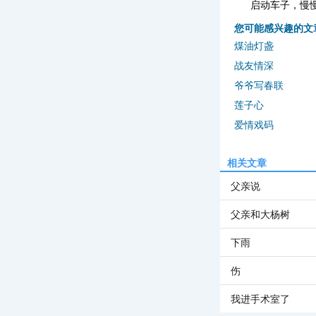
启动车子，慢
您可能感兴趣的文
煤油灯盏
战友情深
爷爷写春联
莲子心
爱情戏码
相关文章
父亲说
父亲和大杨树
下雨
伤
我进手术室了