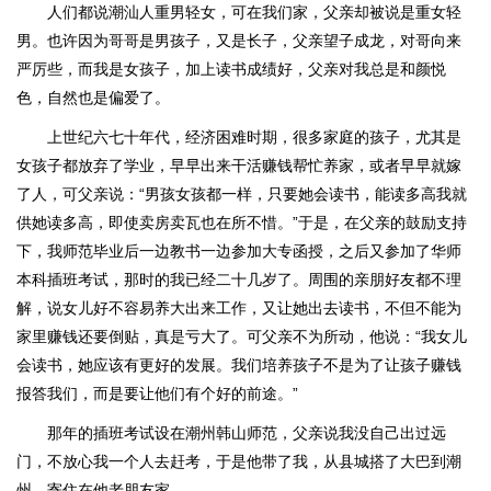
人们都说潮汕人重男轻女，可在我们家，父亲却被说是重女轻
男。也许因为哥哥是男孩子，又是长子，父亲望子成龙，对哥向来
严厉些，而我是女孩子，加上读书成绩好，父亲对我总是和颜悦
色，自然也是偏爱了。
上世纪六七十年代，经济困难时期，很多家庭的孩子，尤其是
女孩子都放弃了学业，早早出来干活赚钱帮忙养家，或者早早就嫁
了人，可父亲说：“男孩女孩都一样，只要她会读书，能读多高我就
供她读多高，即使卖房卖瓦也在所不惜。”于是，在父亲的鼓励支持
下，我师范毕业后一边教书一边参加大专函授，之后又参加了华师
本科插班考试，那时的我已经二十几岁了。周围的亲朋好友都不理
解，说女儿好不容易养大出来工作，又让她出去读书，不但不能为
家里赚钱还要倒贴，真是亏大了。可父亲不为所动，他说：“我女儿
会读书，她应该有更好的发展。我们培养孩子不是为了让孩子赚钱
报答我们，而是要让他们有个好的前途。”
那年的插班考试设在潮州韩山师范，父亲说我没自己出过远
门，不放心我一个人去赶考，于是他带了我，从县城搭了大巴到潮
州，寄住在他老朋友家。