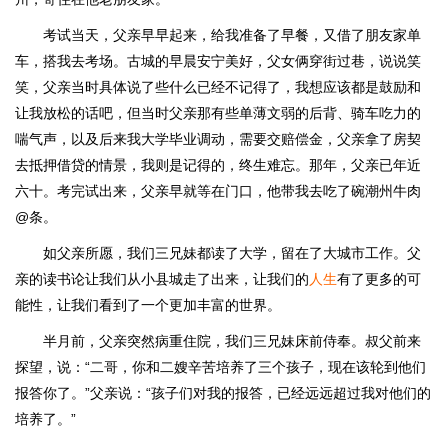
考试当天，父亲早早起来，给我准备了早餐，又借了朋友家单
车，搭我去考场。古城的早晨安宁美好，父女俩穿街过巷，说说笑
笑，父亲当时具体说了些什么已经不记得了，我想应该都是鼓励和
让我放松的话吧，但当时父亲那有些单薄文弱的后背、骑车吃力的
喘气声，以及后来我大学毕业调动，需要交赔偿金，父亲拿了房契
去抵押借贷的情景，我则是记得的，终生难忘。那年，父亲已年近
六十。考完试出来，父亲早就等在门口，他带我去吃了碗潮州牛肉
@条。
如父亲所愿，我们三兄妹都读了大学，留在了大城市工作。父
亲的读书论让我们从小县城走了出来，让我们的
人生
有了更多的可
能性，让我们看到了一个更加丰富的世界。
半月前，父亲突然病重住院，我们三兄妹床前侍奉。叔父前来
探望，说：“二哥，你和二嫂辛苦培养了三个孩子，现在该轮到他们
报答你了。”父亲说：“孩子们对我的报答，已经远远超过我对他们的
培养了。”