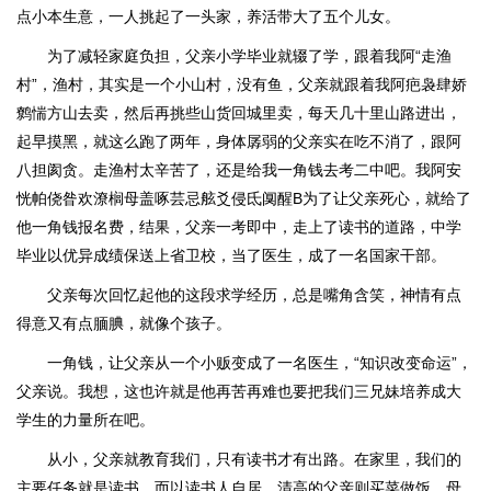
点小本生意，一人挑起了一头家，养活带大了五个儿女。
为了减轻家庭负担，父亲小学毕业就辍了学，跟着我阿“走渔
村”，渔村，其实是一个小山村，没有鱼，父亲就跟着我阿疤袅肆娇
鹩惴方山去卖，然后再挑些山货回城里卖，每天几十里山路进出，
起早摸黑，就这么跑了两年，身体孱弱的父亲实在吃不消了，跟阿
八担阂贪。走渔村太辛苦了，还是给我一角钱去考二中吧。我阿安
恍帕侥昝欢潦榈母盖啄芸忌舷爻侵氐阒醒В为了让父亲死心，就给了
他一角钱报名费，结果，父亲一考即中，走上了读书的道路，中学
毕业以优异成绩保送上省卫校，当了医生，成了一名国家干部。
父亲每次回忆起他的这段求学经历，总是嘴角含笑，神情有点
得意又有点腼腆，就像个孩子。
一角钱，让父亲从一个小贩变成了一名医生，“知识改变命运”，
父亲说。我想，这也许就是他再苦再难也要把我们三兄妹培养成大
学生的力量所在吧。
从小，父亲就教育我们，只有读书才有出路。在家里，我们的
主要任务就是读书，而以读书人自居、清高的父亲则买菜做饭，母