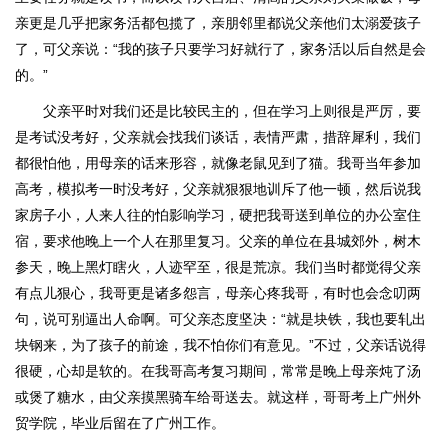
亲更是几乎把家务活都包揽了，亲朋邻里都说父亲他们太溺爱孩子
了，可父亲说：“我的孩子只要学习好就行了，家务活以后自然是会
的。”
父亲平时对我们还是比较民主的，但在学习上则很是严厉，要
是考试没考好，父亲就会找我们谈话，表情严肃，措辞犀利，我们
都很怕他，用母亲的话来形容，就像老鼠见到了猫。我哥当年参加
高考，模拟考一时没考好，父亲就狠狠地训斥了他一顿，然后说我
家房子小，人来人往的怕影响学习，硬把我哥送到单位的办公室住
宿，要求他晚上一个人在那里复习。父亲的单位在县城郊外，树木
参天，晚上黑灯瞎火，人迹罕至，很是荒凉。我们当时都觉得父亲
有点儿狠心，我哥更是诸多怨言，母亲心疼我哥，有时也会念叨两
句，说可别逼出人命啊。可父亲态度坚决：“就是块铁，我也要轧出
块钢来，为了孩子的前途，我不怕你们有意见。”不过，父亲话说得
很硬，心却是软的。在我哥高考复习期间，常常是晚上母亲炖了汤
或煲了糖水，由父亲摸黑骑车给哥送去。就这样，哥哥考上广州外
贸学院，毕业后留在了广州工作。