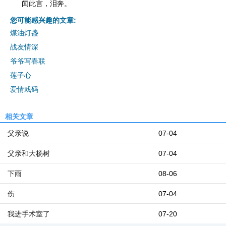
闻此言，泪奔。
您可能感兴趣的文章:
煤油灯盏
战友情深
爷爷写春联
莲子心
爱情戏码
相关文章
父亲说
07-04
父亲和大杨树
07-04
下雨
08-06
伤
07-04
我进手术室了
07-20