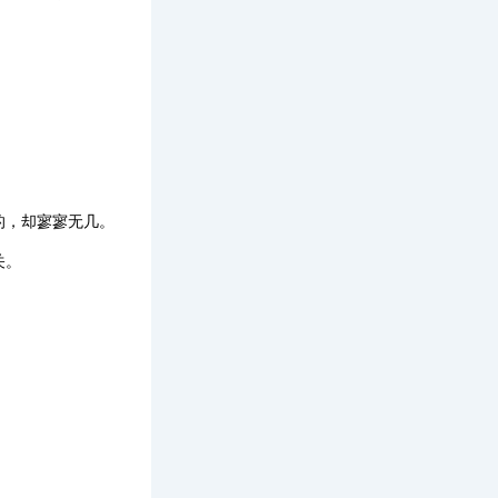
的，却寥寥无几。
关。