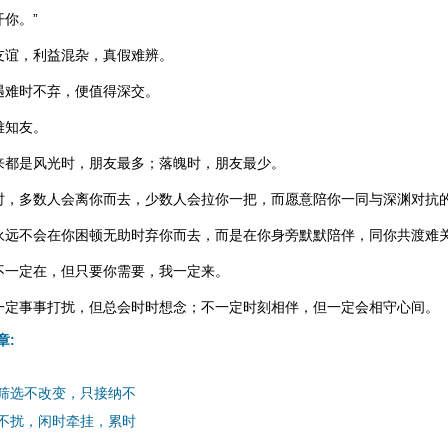
你。”
友谊，利益混杂，真假难辨。
遇难时不弃，便值得深交。
难知友。
来都是风光时，朋友最多；落魄时，朋友最少。
时，多数人会离你而去，少数人会拉你一把，而愿意陪你一同与深渊对抗
永远不会在你困顿无助时弃你而去，而是在你身旁默默陪伴，同你共渡难
不一定在，但只要你需要，我一定来。
一定事事打扰，但总会时时想念；不一定时刻相伴，但一定会相守心间。
章:
筛选不改变，只接纳不
不扰，闲时牵挂，累时