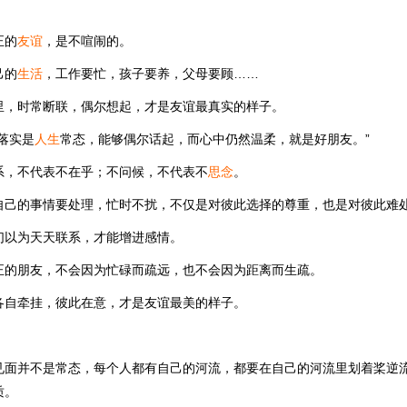
正的
友谊
，是不喧闹的。
己的
生活
，工作要忙，孩子要养，父母要顾……
里，时常断联，偶尔想起，才是友谊最真实的样子。
落实是
人生
常态，能够偶尔话起，而心中仍然温柔，就是好朋友。”
系，不代表不在乎；不问候，不代表不
思念
。
自己的事情要处理，忙时不扰，不仅是对彼此选择的尊重，也是对彼此难
们以为天天联系，才能增进感情。
正的朋友，不会因为忙碌而疏远，也不会因为距离而生疏。
各自牵挂，彼此在意，才是友谊最美的样子。
见面并不是常态，每个人都有自己的河流，都要在自己的河流里划着桨逆
质。