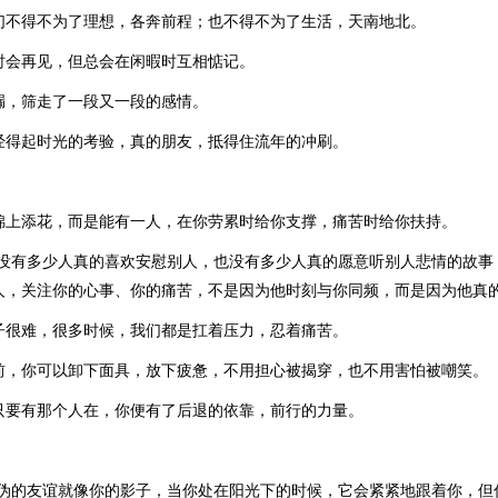
们不得不为了理想，各奔前程；也不得不为了生活，天南地北。
时会再见，但总会在闲暇时互相惦记。
漏，筛走了一段又一段的感情。
经得起时光的考验，真的朋友，抵得住流年的冲刷。
锦上添花，而是能有一人，在你劳累时给你支撑，痛苦时给你扶持。
“没有多少人真的喜欢安慰别人，也没有多少人真的愿意听别人悲情的故事
人，关注你的心事、你的痛苦，不是因为他时刻与你同频，而是因为他真的
子很难，很多时候，我们都是扛着压力，忍着痛苦。
前，你可以卸下面具，放下疲惫，不用担心被揭穿，也不用害怕被嘲笑。
只要有那个人在，你便有了后退的依靠，前行的力量。
虚伪的友谊就像你的影子，当你处在阳光下的时候，它会紧紧地跟着你，但